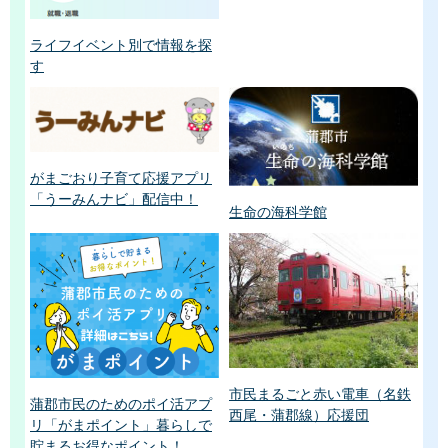
ライフイベント別で情報を探
す
がまごおり子育て応援アプリ
「うーみんナビ」配信中！
生命の海科学館
市民まるごと赤い電車（名鉄
蒲郡市民のためのポイ活アプ
西尾・蒲郡線）応援団
リ「がまポイント」暮らしで
貯まるお得なポイント！