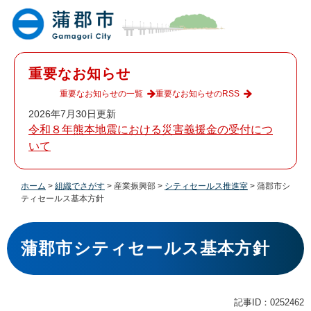
ペ
メ
ー
ニ
ジ
ュ
の
ー
先
を
重要なお知らせ
頭
飛
で
ば
重要なお知らせの一覧
重要なお知らせのRSS
す
し
2026年7月30日更新
。
て
令和８年熊本地震における災害義援金の受付につ
本
いて
文
へ
ホーム
>
組織でさがす
>
産業振興部
>
シティセールス推進室
>
蒲郡市シ
ティセールス基本方針
本
文
蒲郡市シティセールス基本方針
記事ID：0252462