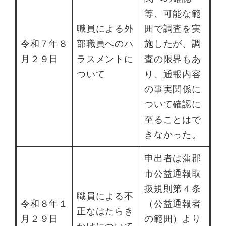
等、可能な範
職員による外
囲で調査を実
令和７年８
部職員へのハ
施したが、調
月２９日
ラスメントに
査の限界もあ
ついて
り、通報内容
の事実関係に
ついて確認に
至ることはで
きなかった。
申出者は蒲郡
市公益通報取
扱規則第４条
職員による不
令和８年１
（公益通報者
正なはたらき
月２９日
の範囲）より