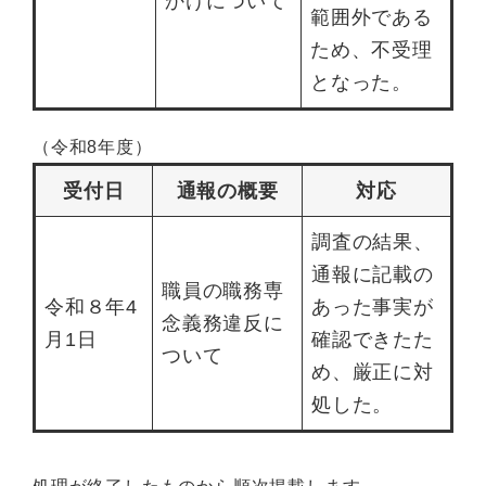
かけについて
範囲外である
ため、不受理
となった。
（令和8年度）
受付日
通報の概要
対応
調査の結果、
通報に記載の
職員の職務専
令和８年4
あった事実が
念義務違反に
月1日
確認できたた
ついて
め、厳正に対
処した。