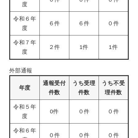
度
令和６年
６件
６件
０件
度
令和７年
２件
1件
1件
度
外部通報
通報受付
うち受理
うち不受
年度
件数
件数
理件数
令和５年
0件
０件
０件
度
令和６年
０件
０件
０件