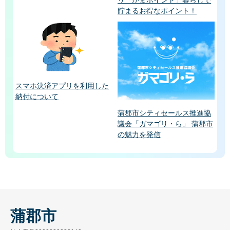
貯まるお得なポイント！
スマホ決済アプリを利用した
納付について
蒲郡市シティセールス推進協
議会「ガマゴリ・ら」 蒲郡市
の魅力を発信
蒲郡市