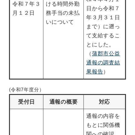
令和７年３
ける時間外勤
日から令和７
月１２日
務手当の未払
年３月３１日
いについて
まで）に遡っ
て支給するこ
とにした。
（
蒲郡市公益
通報の調査結
果報告
）
(令和7年度分）
受付日
通報の概要
対応
通報の内容を
もとに関係機
関への確認