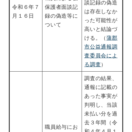
談記録の偽造
令和６年７
保護者面談記
は存在しなか
月１６日
録の偽造等に
った可能性が
ついて
高いと結論づ
ける。（
蒲郡
市公益通報調
査委員会によ
る調査
）
調査の結果、
通報に記載の
あった事実が
判明し、当該
未払い分を過
去３年間（令
職員給与にお
和４年４月１