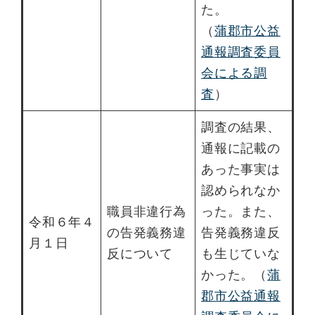
た。
（
蒲郡市公益
通報調査委員
会による調
査
）
調査の結果、
通報に記載の
あった事実は
認められなか
職員非違行為
った。また、
令和６年４
の告発義務違
告発義務違反
月１日
反について
も生じていな
かった。（
蒲
郡市公益通報