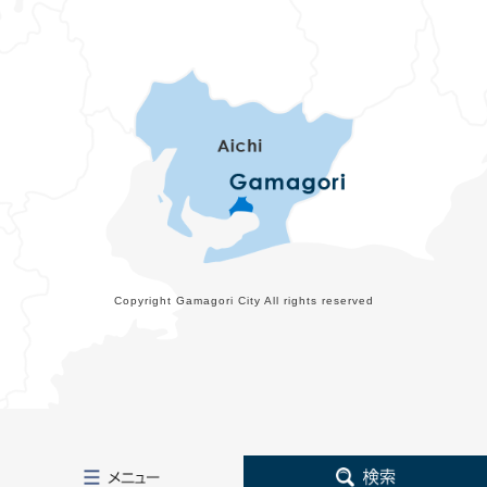
Copyright Gamagori City All rights reserved
メ
検
ニ
索