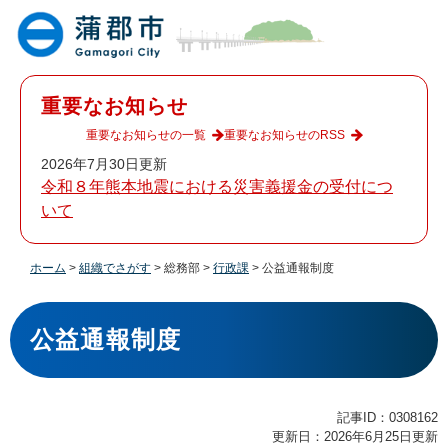
ペ
メ
ー
ニ
ジ
ュ
の
ー
先
を
重要なお知らせ
頭
飛
で
ば
重要なお知らせの一覧
重要なお知らせのRSS
す
し
2026年7月30日更新
。
て
令和８年熊本地震における災害義援金の受付につ
本
いて
文
へ
ホーム
>
組織でさがす
>
総務部
>
行政課
>
公益通報制度
本
文
公益通報制度
記事ID：0308162
更新日：2026年6月25日更新