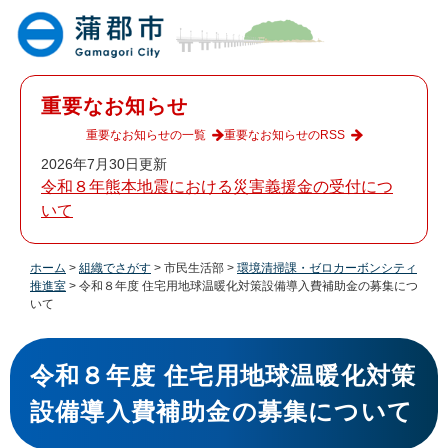
ペ
メ
ー
ニ
ジ
ュ
の
ー
先
を
重要なお知らせ
頭
飛
で
ば
重要なお知らせの一覧
重要なお知らせのRSS
す
し
2026年7月30日更新
。
て
令和８年熊本地震における災害義援金の受付につ
本
いて
文
へ
ホーム
>
組織でさがす
>
市民生活部
>
環境清掃課・ゼロカーボンシティ
推進室
>
令和８年度 住宅用地球温暖化対策設備導入費補助金の募集につ
いて
本
文
令和８年度 住宅用地球温暖化対策
設備導入費補助金の募集について