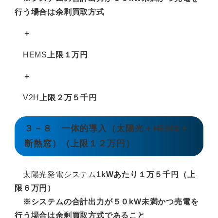
行う場合は余剰買取方式
＋
HEMS
上限１万円
＋
V2H
上限２万５千円
３－８ 一体的導入（太陽光＋HEMS＋
断熱窓）（上限１２万円）
太陽光発電システム
1kWあたり１万５千円（上
限６万円）
※システムの合計出力が５０kW未満かつ売電を
行う場合は余剰買取方式であること