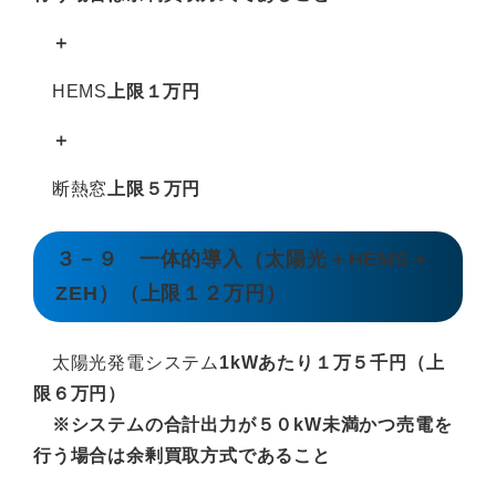
＋
HEMS
上限１万円
＋
断熱窓
上限５万円
３－９ 一体的導入（太陽光＋HEMS＋
ZEH）（上限１２万円）
太陽光発電システム
1kWあたり１万５千円（上
限６万円）
※システムの合計出力が５０kW未満かつ売電を
行う場合は余剰買取方式であること