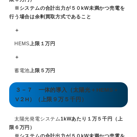
※システムの合計出力が５０kW未満かつ売電を
行う場合は余剰買取方式であること
＋
HEMS
上限１万円
＋
蓄電池
上限５万円
３－７ 一体的導入（太陽光＋HEMS＋
V２H）（上限９万５千円）
太陽光発電システム
1kWあたり１万５千円（上
限６万円）
※システムの合計出力が５０kW未満かつ売電を