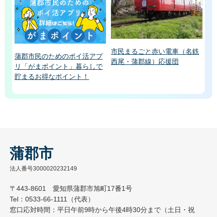
市民まるごと赤い電車（名鉄
蒲郡市民のためのポイ活アプ
西尾・蒲郡線）応援団
リ「がまポイント」暮らしで
貯まるお得なポイント！
蒲郡市
法人番号3000020232149
〒443-8601 愛知県蒲郡市旭町17番1号
Tel：0533-66-1111（代表）
窓口応対時間：平日午前9時から午後4時30分まで（土日・祝