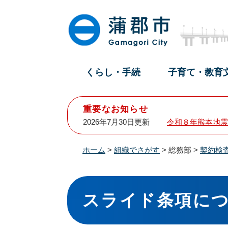
ペ
メ
ー
ニ
ジ
ュ
の
ー
先
を
頭
飛
くらし・手続
子育て・教育
で
ば
す
し
。
て
重要なお知らせ
本
2026年7月30日更新
令和８年熊本地震
文
へ
ホーム
>
組織でさがす
>
総務部
>
契約検
本
文
スライド条項に