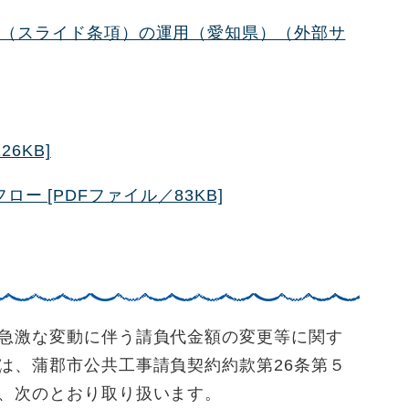
条（スライド条項）の運用（愛知県）（外部サ
26KB]
ー [PDFファイル／83KB]
急激な変動に伴う請負代金額の変更等に関す
は、蒲郡市公共工事請負契約約款第26条第５
、次のとおり取り扱います。