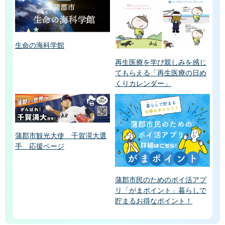
生命の海科学館
再生医療を学び親しみを感じ
てもらえる「再生医療の日め
くりカレンダー」
蒲郡市観光大使 千賀滉大選
手 応援ページ
蒲郡市民のためのポイ活アプ
リ「がまポイント」暮らしで
貯まるお得なポイント！