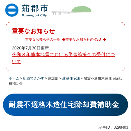
ペ
メ
ー
ニ
ジ
ュ
の
ー
先
を
重要なお知らせ
頭
飛
で
ば
重要なお知らせの一覧
重要なお知らせのRSS
す
し
2026年7月30日更新
。
て
令和８年熊本地震における災害義援金の受付につ
本
いて
文
へ
ホーム
>
組織でさがす
>
建設部
>
建築住宅課
>
耐震不適格木造住宅除却
費補助金
本
文
耐震不適格木造住宅除却費補助金
記事ID：0298403