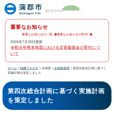
ペ
メ
ー
ニ
ジ
ュ
の
ー
先
を
重要なお知らせ
頭
飛
で
ば
重要なお知らせの一覧
重要なお知らせのRSS
す
し
2026年7月30日更新
。
て
令和８年熊本地震における災害義援金の受付につ
本
いて
文
へ
ホーム
>
組織でさがす
>
企画部
>
企画政策課
>
第四次総合計画に基づく
実施計画を策定しました
本
文
第四次総合計画に基づく実施計画
を策定しました