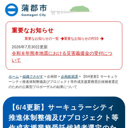
ペ
メ
ー
ニ
ジ
ュ
の
ー
先
を
重要なお知らせ
頭
飛
で
ば
重要なお知らせの一覧
重要なお知らせのRSS
す
し
2026年7月30日更新
。
て
令和８年熊本地震における災害義援金の受付につ
本
いて
文
へ
ホーム
>
組織でさがす
>
企画部
>
企画政策課
>
【6/4更新】サーキュラ
ーシティ推進体制整備及びプロジェクト等作成支援業務受託候補者選定
のための公募型プロポーザルの結果について
本
文
【6/4更新】サーキュラーシティ
推進体制整備及びプロジェクト等
作成支援業務受託候補者選定のた