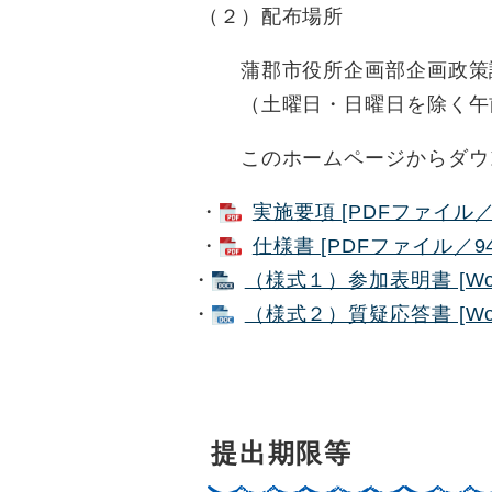
（２）配布場所
蒲郡市役所企画部企画政策課
（土曜日・日曜日を除く午前
このホームページからダウン
・
実施要項 [PDFファイル／1
・
仕様書 [PDFファイル／94
・
（様式１）参加表明書 [Wo
・
（様式２）質疑応答書 [Wo
提出期限等