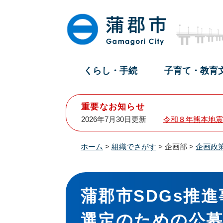
ペ
メ
ー
ニ
ジ
ュ
の
ー
先
を
頭
飛
くらし・手続
子育て・教育
で
ば
す
し
。
て
重要なお知らせ
本
2026年7月30日更新
令和８年熊本地震
文
へ
ホーム
>
組織でさがす
>
企画部
>
企画政
本
文
蒲郡市SDGs推
選定のための公