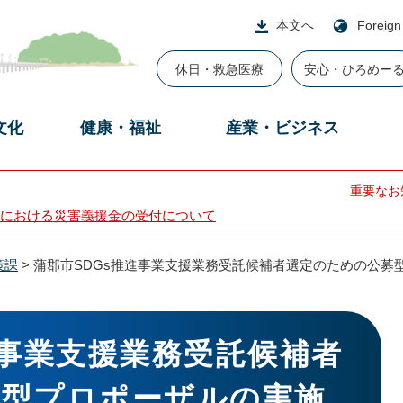
本文へ
Foreign
休日・救急医療
安心・ひろめー
文化
健康・福祉
産業・ビジネス
重要なお
における災害義援金の受付について
策課
>
蒲郡市SDGs推進事業支援業務受託候補者選定のための公募
進事業支援業務受託候補者
募型プロポーザルの実施