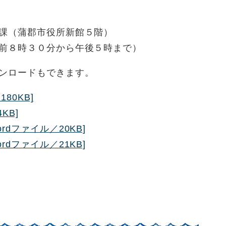
（蒲郡市役所新館５階）
８時３０分から午後５時まで）
ロードもできます。
80KB]
KB]
rdファイル／20KB]
rdファイル／21KB]