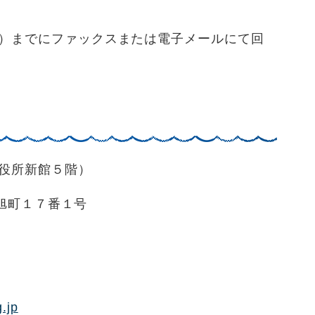
までにファックスまたは電子メールにて回
役所新館５階）
市旭町１７番１号
.jp