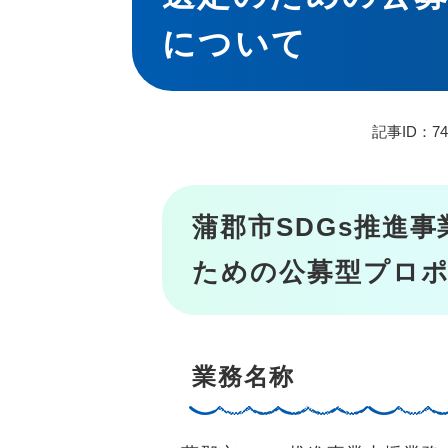
について
記事ID：74
蒲郡市SDGs推進
ための公募型プロ
業務名称