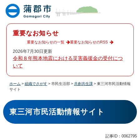
ペ
メ
ー
ニ
ジ
ュ
の
ー
先
を
重要なお知らせ
頭
飛
で
ば
重要なお知らせの一覧
重要なお知らせのRSS
す
し
2026年7月30日更新
。
て
令和８年熊本地震における災害義援金の受付につ
本
いて
文
へ
ホーム
>
組織でさがす
>
市民生活部
>
共創共生課
>
東三河市民活動情報
サイト
本
文
東三河市民活動情報サイト
記事ID：0062795