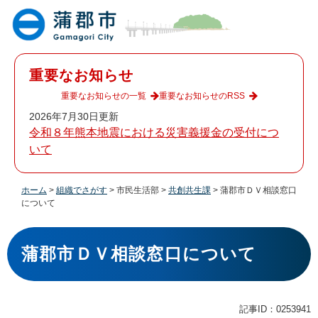
ペ
メ
ー
ニ
ジ
ュ
の
ー
先
を
重要なお知らせ
頭
飛
で
ば
重要なお知らせの一覧
重要なお知らせのRSS
す
し
2026年7月30日更新
。
て
令和８年熊本地震における災害義援金の受付につ
本
いて
文
へ
ホーム
>
組織でさがす
>
市民生活部
>
共創共生課
>
蒲郡市ＤＶ相談窓口
について
本
文
蒲郡市ＤＶ相談窓口について
記事ID：0253941