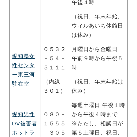
午後４時
（祝日、年末年始、
ウィルあいち休館日
は休み）
０５３２
月曜日から金曜日
愛知県女
－５４－
午前９時から午後５
性センタ
５１１１
時
ー東三河
（内線
（祝日、年末年始は
駐在室
３０１）
休み）
毎週土曜日 午後１時
愛知男性
０８０－
から午後４時まで
DV被害者
１５５５
※ただし、相談日が
ホットラ
－３０５
第５土曜日、祝日、