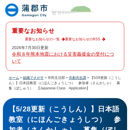
ペ
メ
ー
ニ
ジ
ュ
の
ー
先
を
重要なお知らせ
頭
飛
で
ば
重要なお知らせの一覧
重要なお知らせのRSS
す
し
2026年7月30日更新
。
て
令和８年熊本地震における災害義援金の受付につ
本
いて
文
へ
ホーム
>
組織でさがす
>
市民生活部
>
共創共生課
>
【5/28更新（こうし
ん）】日本語教室（にほんごきょうしつ） 参加者（さんかしゃ） 募
集（ぼしゅう） 【Japanese Class Application】
本
文
【5/28更新（こうしん）】日本語
教室（にほんごきょうしつ） 参
加者（さんかしゃ） 募集（ぼし