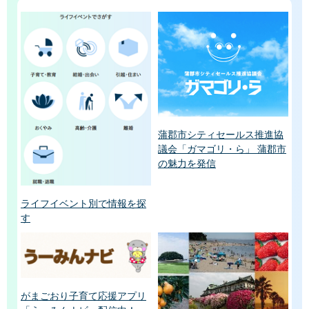
蒲郡市シティセールス推進協
議会「ガマゴリ・ら」 蒲郡市
の魅力を発信
ライフイベント別で情報を探
す
がまごおり子育て応援アプリ