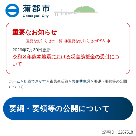
ペ
メ
ー
ニ
ジ
ュ
の
ー
先
を
重要なお知らせ
頭
飛
で
ば
重要なお知らせの一覧
重要なお知らせのRSS
す
し
2026年7月30日更新
。
て
令和８年熊本地震における災害義援金の受付につ
本
いて
文
へ
ホーム
>
組織でさがす
>
市民生活部
>
共創共生課
>
要綱・要領等の公開
について
本
文
要綱・要領等の公開について
記事ID：2267518