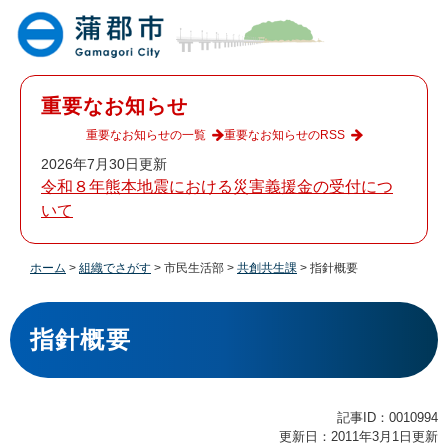
ペ
メ
ー
ニ
ジ
ュ
の
ー
先
を
重要なお知らせ
頭
飛
で
ば
重要なお知らせの一覧
重要なお知らせのRSS
す
し
2026年7月30日更新
。
て
令和８年熊本地震における災害義援金の受付につ
本
いて
文
へ
ホーム
>
組織でさがす
>
市民生活部
>
共創共生課
>
指針概要
本
文
指針概要
記事ID：0010994
更新日：2011年3月1日更新