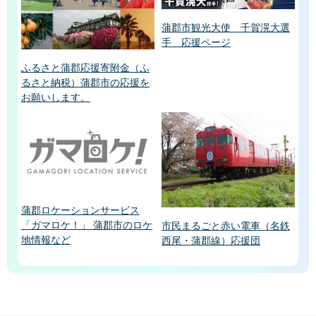
蒲郡市観光大使 千賀滉大選
手 応援ページ
ふるさと蒲郡応援寄附金（ふ
るさと納税）蒲郡市の応援を
お願いします。
蒲郡ロケーションサービス
「ガマロケ！」 蒲郡市のロケ
市民まるごと赤い電車（名鉄
地情報など
西尾・蒲郡線）応援団