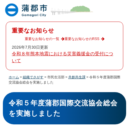
ペ
メ
ー
ニ
ジ
ュ
の
ー
先
を
重要なお知らせ
頭
飛
で
ば
重要なお知らせの一覧
重要なお知らせのRSS
す
し
2026年7月30日更新
。
て
令和８年熊本地震における災害義援金の受付につ
本
いて
文
へ
ホーム
>
組織でさがす
>
市民生活部
>
共創共生課
>
令和５年度蒲郡国際
交流協会総会を実施しました
本
文
令和５年度蒲郡国際交流協会総会
を実施しました