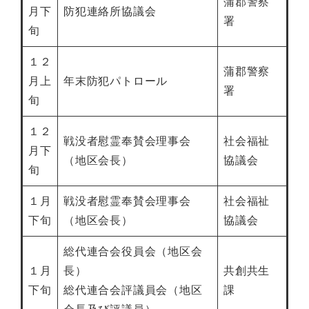
蒲郡警察
月下
防犯連絡所協議会
署
旬
１２
蒲郡警察
月上
年末防犯パトロール
署
旬
１２
戦没者慰霊奉賛会理事会
社会福祉
月下
（地区会長）
協議会
旬
１月
戦没者慰霊奉賛会理事会
社会福祉
下旬
（地区会長）
協議会
総代連合会役員会（地区会
１月
長）
共創共生
下旬
総代連合会評議員会（地区
課