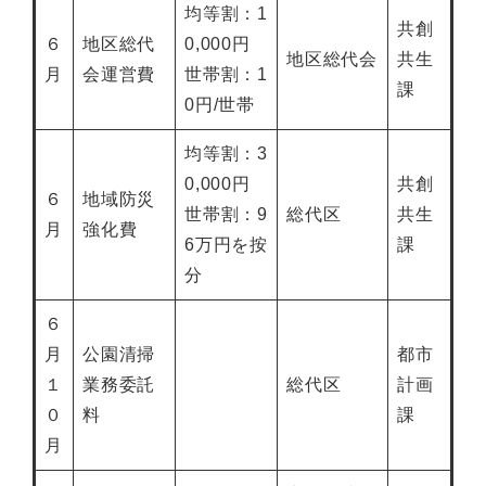
均等割：1
共創
６
地区総代
0,000円
地区総代会
共生
月
会運営費
世帯割：1
課
0円/世帯
均等割：3
0,000円
共創
６
地域防災
世帯割：9
総代区
共生
月
強化費
6万円を按
課
分
６
月
公園清掃
都市
１
業務委託
総代区
計画
０
料
課
月