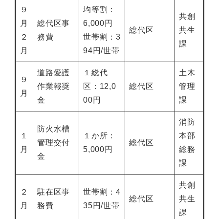
９
均等割：
共創
月
総代区事
6,000円
総代区
共生
２
務費
世帯割：3
課
月
94円/世帯
道路愛護
１総代
土木
９
作業報奨
区：12,0
総代区
管理
月
金
00円
課
消防
防火水槽
１
１か所：
本部
管理交付
総代区
月
5,000円
総務
金
課
共創
２
駐在区事
世帯割：4
総代区
共生
月
務費
35円/世帯
課