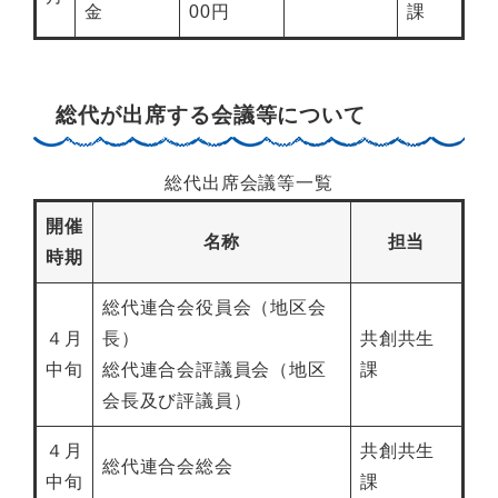
金
00円
課
総代が出席する会議等について
総代出席会議等一覧
開催
名称
担当
時期
総代連合会役員会（地区会
４月
長）
共創共生
中旬
総代連合会評議員会（地区
課
会長及び評議員）
４月
共創共生
総代連合会総会
中旬
課