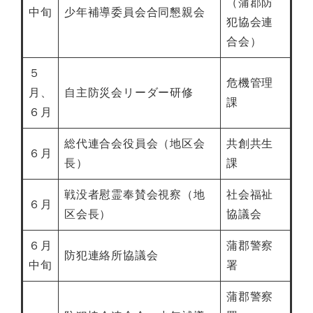
（蒲郡防
中旬
少年補導委員会合同懇親会
犯協会連
合会）
５
危機管理
月、
自主防災会リーダー研修
課
６月
総代連合会役員会（地区会
共創共生
６月
長）
課
戦没者慰霊奉賛会視察（地
社会福祉
６月
区会長）
協議会
６月
蒲郡警察
防犯連絡所協議会
中旬
署
蒲郡警察