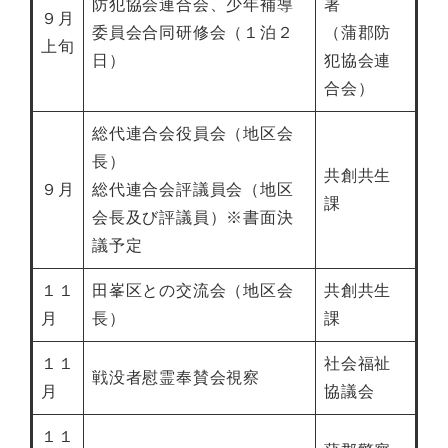
防犯協会連合会、少年補導
署
９月
委員会合同研修会（１泊２
（蒲郡防
上旬
日）
犯協会連
合会）
総代連合会役員会（地区会
長）
共創共生
９月
総代連合会評議員会（地区
課
会長及び評議員）※書面決
議予定
１１
田峯区との交流会（地区会
共創共生
月
長）
課
１１
社会福祉
戦没者慰霊奉賛会視察
月
協議会
１１