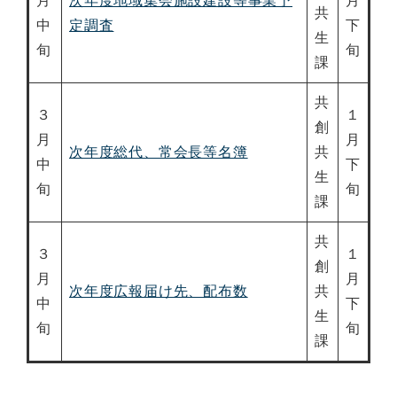
月
次年度地域集会施設建設等事業予
月
共
中
定調査
下
生
旬
旬
課
共
３
１
創
月
月
次年度総代、常会長等名簿
共
中
下
生
旬
旬
課
共
３
１
創
月
月
次年度広報届け先、配布数
共
中
下
生
旬
旬
課