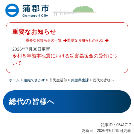
ペ
メ
ー
ニ
ジ
ュ
の
ー
先
を
重要なお知らせ
頭
飛
で
ば
重要なお知らせの一覧
重要なお知らせのRSS
す
し
2026年7月30日更新
。
て
令和８年熊本地震における災害義援金の受付につ
本
いて
文
へ
ホーム
>
組織でさがす
>
市民生活部
>
共創共生課
>
総代の皆様へ
本
文
総代の皆様へ
記事ID：0341717
更新日：2026年6月19日更新