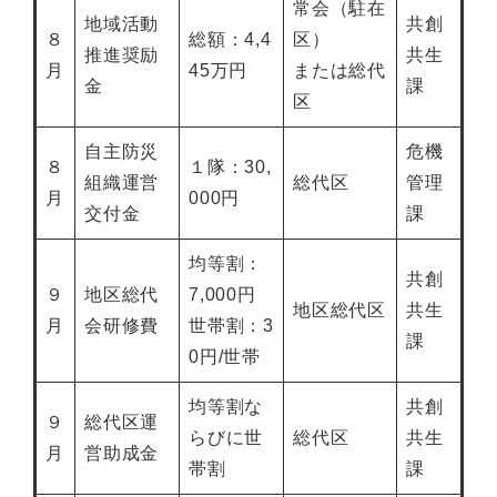
常会（駐在
地域活動
共創
８
総額：4,4
区）
推進奨励
共生
月
45万円
または総代
金
課
区
自主防災
危機
８
１隊：30,
組織運営
総代区
管理
月
000円
交付金
課
均等割：
共創
９
地区総代
7,000円
地区総代区
共生
月
会研修費
世帯割：3
課
0円/世帯
均等割な
共創
９
総代区運
らびに世
総代区
共生
月
営助成金
帯割
課