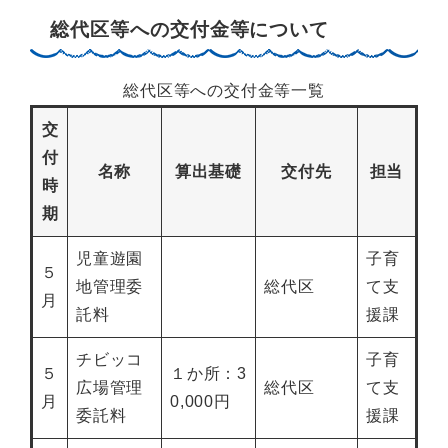
総代区等への交付金等について
総代区等への交付金等一覧
交
付
名称
算出基礎
交付先
担当
時
期
児童遊園
子育
５
地管理委
総代区
て支
月
託料
援課
チビッコ
子育
５
１か所：3
広場管理
総代区
て支
月
0,000円
委託料
援課