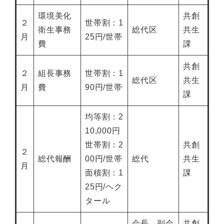
環境美化
共創
２
世帯割：1
衛生事務
総代区
共生
月
25円/世帯
費
課
共創
２
組長事務
世帯割：1
総代区
共生
月
費
90円/世帯
課
均等割：2
10,000円
世帯割：2
共創
２
総代報酬
00円/世帯
総代
共生
月
面積割：1
課
25円/ヘク
タール
会長、副会
共創