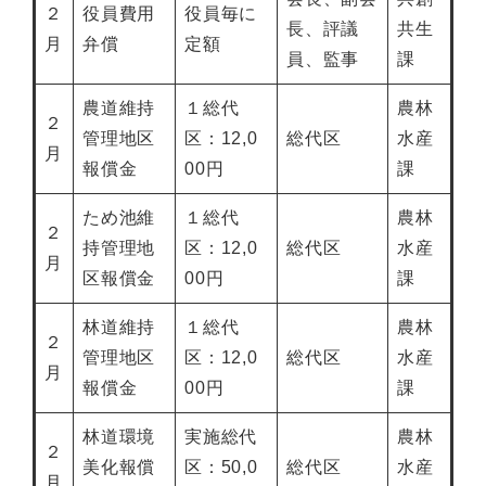
２
役員費用
役員毎に
長、評議
共生
月
弁償
定額
員、監事
課
農道維持
１総代
農林
２
管理地区
区：12,0
総代区
水産
月
報償金
00円
課
ため池維
１総代
農林
２
持管理地
区：12,0
総代区
水産
月
区報償金
00円
課
林道維持
１総代
農林
２
管理地区
区：12,0
総代区
水産
月
報償金
00円
課
林道環境
実施総代
農林
２
美化報償
区：50,0
総代区
水産
月