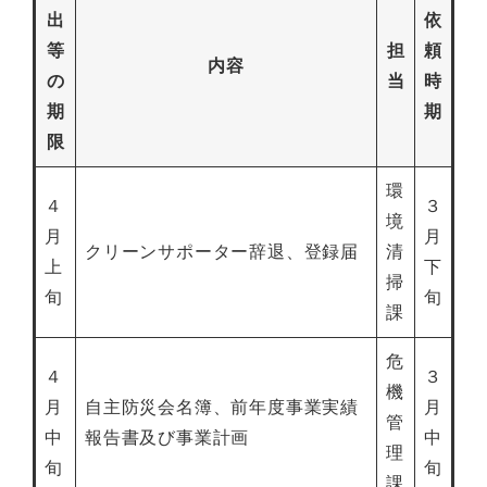
出
依
等
担
頼
内容
の
当
時
期
期
限
環
４
３
境
月
月
クリーンサポーター辞退、登録届
清
上
下
掃
旬
旬
課
危
４
３
機
月
自主防災会名簿、前年度事業実績
月
管
中
報告書及び事業計画
中
理
旬
旬
課