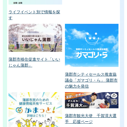
ライフイベント別で情報を探
す
蒲郡市移住促進サイト「いい
じゃん蒲郡」
蒲郡市シティセールス推進協
議会「ガマゴリ・ら」 蒲郡市
の魅力を発信
蒲郡市観光大使 千賀滉大選
手 応援ページ