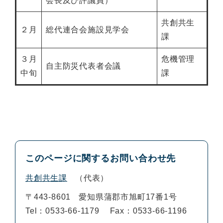
会長及び評議員）
共創共生
２月
総代連合会施設見学会
課
３月
危機管理
自主防災代表者会議
中旬
課
このページに関するお問い合わせ先
共創共生課
代表
〒443-8601
愛知県蒲郡市旭町17番1号
Tel：0533-66-1179
Fax：0533-66-1196