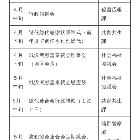
４月
秘書広報
行政報告会
中旬
課
４月
退任総代感謝状贈呈式（前
共創共生
下旬
年度で退任された総代）
課
４月
戦没者慰霊奉賛会理事会
社会福祉
下旬
（地区会長）
協議会
５月
社会福祉
戦没者慰霊奉賛会慰霊祭
中旬
協議会
5月
総代連合会行政視察（１泊
共創共生
中旬
２日）
課
蒲郡警察
署
５月
防犯協会連合会定期総会、