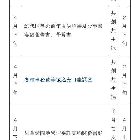
共
４
２
創
月
総代区等の前年度決算書及び事業
月
共
下
実績報告書、予算書
下
生
旬
旬
課
共
４
２
創
月
月
各種事務費等振込先口座調査
共
下
下
生
旬
旬
課
子
４
育
４
月
て
月
児童遊園地管理委託契約関係書類
下
支
上