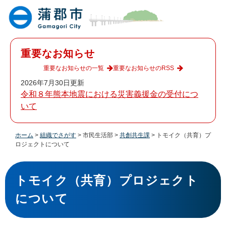
ペ
メ
ー
ニ
ジ
ュ
の
ー
先
を
重要なお知らせ
頭
飛
で
ば
重要なお知らせの一覧
重要なお知らせのRSS
す
し
2026年7月30日更新
。
て
令和８年熊本地震における災害義援金の受付につ
本
いて
文
へ
ホーム
>
組織でさがす
>
市民生活部
>
共創共生課
>
トモイク（共育）プ
ロジェクトについて
本
文
トモイク（共育）プロジェクト
について