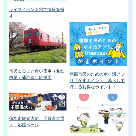
ライフイベント別で情報を探
す
市民まるごと赤い電車（名鉄
蒲郡市民のためのポイ活アプ
西尾・蒲郡線）応援団
リ「がまポイント」暮らしで
貯まるお得なポイント！
蒲郡市観光大使 千賀滉大選
手 応援ページ