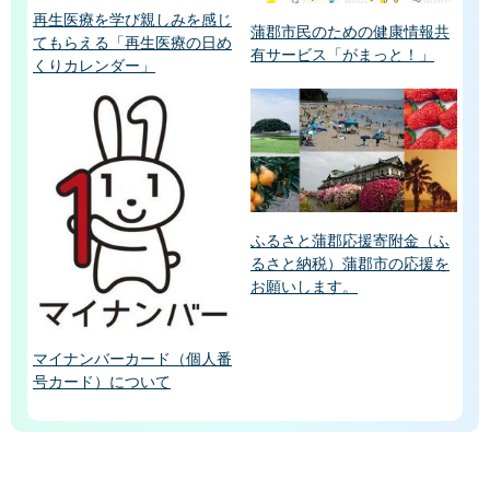
再生医療を学び親しみを感じ
蒲郡市民のための健康情報共
てもらえる「再生医療の日め
有サービス「がまっと！」
くりカレンダー」
ふるさと蒲郡応援寄附金（ふ
るさと納税）蒲郡市の応援を
お願いします。
マイナンバーカード（個人番
号カード）について