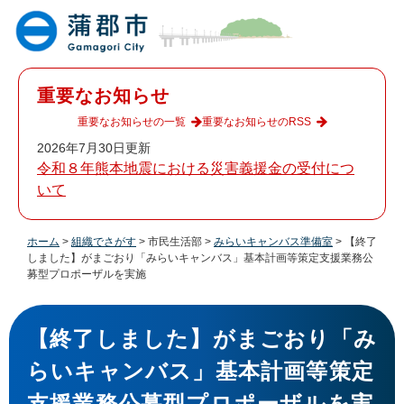
ペ
メ
ー
ニ
ジ
ュ
の
ー
先
を
重要なお知らせ
頭
飛
で
ば
重要なお知らせの一覧
重要なお知らせのRSS
す
し
2026年7月30日更新
。
て
令和８年熊本地震における災害義援金の受付につ
本
いて
文
へ
ホーム
>
組織でさがす
>
市民生活部
>
みらいキャンバス準備室
>
【終了
しました】がまごおり「みらいキャンバス」基本計画等策定支援業務公
募型プロポーザルを実施
本
文
【終了しました】がまごおり「み
らいキャンバス」基本計画等策定
支援業務公募型プロポーザルを実