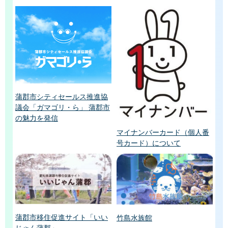
蒲郡市シティセールス推進協
議会「ガマゴリ・ら」 蒲郡市
の魅力を発信
マイナンバーカード（個人番
号カード）について
蒲郡市移住促進サイト「いい
竹島水族館
じゃん蒲郡」