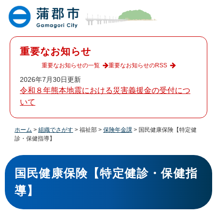
ペ
メ
ー
ニ
ジ
ュ
の
ー
先
を
重要なお知らせ
頭
飛
で
ば
重要なお知らせの一覧
重要なお知らせのRSS
す
し
2026年7月30日更新
。
て
令和８年熊本地震における災害義援金の受付につ
本
いて
文
へ
ホーム
>
組織でさがす
>
福祉部
>
保険年金課
>
国民健康保険【特定健
診・保健指導】
本
文
国民健康保険【特定健診・保健指
導】