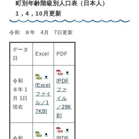
町別年齢階級別人口表（日本人）
1，4，10月更新
令和 ８年 4月 7日更新
データ
Excel
PDF
日
●
●
令和
[PDF
[Excel
８年 1
ファ
ファイ
月 1日
イル
ル／1
現在
／29K
7KB]
B]
●
●
令和
[PDF