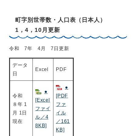
町字別世帯数・人口表（日本人）
1，4，10月更新
令和 7年 4月 7日更新
データ
Excel
PDF
日
●
●
令和
[PDF
[Excel
８年 1
ファ
ファイ
月 1日
イル
ル／4
現在
／161
8KB]
KB]