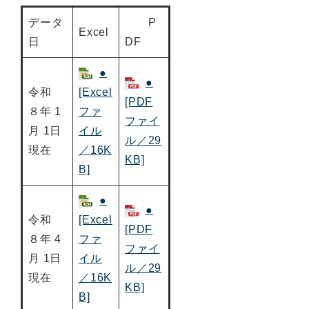
データ
P
Excel
日
DF
●
●
令和
[Excel
[PDF
８年 1
ファ
ファイ
月 1日
イル
ル／29
現在
／16K
KB]
B]
●
●
令和
[Excel
[PDF
８年 4
ファ
ファイ
月 1日
イル
ル／29
現在
／16K
KB]
B]