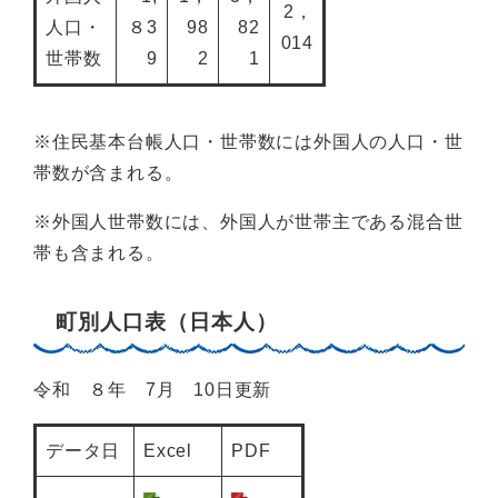
2，
人口・
８3
98
82
014
世帯数
9
2
1
※住民基本台帳人口・世帯数には外国人の人口・世
帯数が含まれる。
※外国人世帯数には、外国人が世帯主である混合世
帯も含まれる。
町別人口表（日本人）
令和 ８年 7月 10日更新
データ日
Excel
PDF