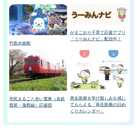
がまごおり子育て応援アプリ
「うーみんナビ」配信中！
竹島水族館
再生医療を学び親しみを感じ
市民まるごと赤い電車（名鉄
てもらえる「再生医療の日め
西尾・蒲郡線）応援団
くりカレンダー」