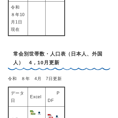
令和
８年10
月1日
現在
常会別世帯数・人口表（日本人、外国
人） 4，10月更新
令和 ８年 4月 7日更新
データ
P
Excel
日
DF
●
●