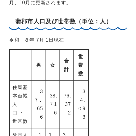
月、10月に更新されます。
蒲郡市人口及び世帯数（単位：人）
令和 ８年 7月 1日現在
世
合
男
女
帯
計
数
住民基
3
3
本台帳
38,
76,
7，
４,
人
７1
37
65
０9
口 ・
6
2
6
3
世帯数
外国人
1,
1，
3，