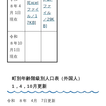
[Excel
８年 4
ファ
ファイ
月 1日
イル
ル／1
現在
／29K
7KB]
B]
令和
８年10
月1日
現在
町別年齢階級別人口表（外国人）
1，4，10月更新
令和 ８年 4月 7日更新