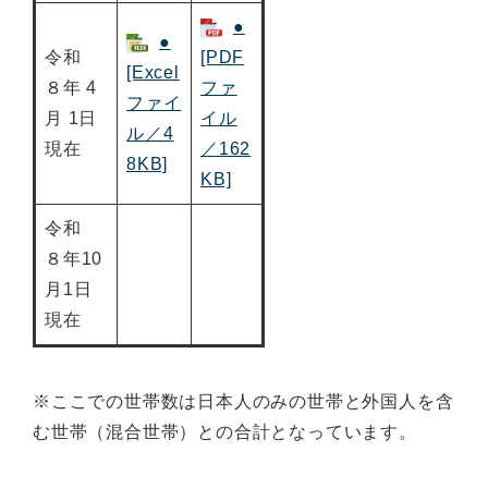
●
●
令和
[PDF
[Excel
８年 4
ファ
ファイ
月 1日
イル
ル／4
現在
／162
8KB]
KB]
令和
８年10
月1日
現在
※ここでの世帯数は日本人のみの世帯と外国人を含
む世帯（混合世帯）との合計となっています。