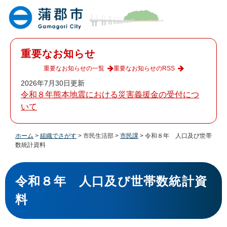
ペ
メ
ー
ニ
ジ
ュ
の
ー
先
を
重要なお知らせ
頭
飛
で
ば
重要なお知らせの一覧
重要なお知らせのRSS
す
し
2026年7月30日更新
。
て
令和８年熊本地震における災害義援金の受付につ
本
いて
文
へ
ホーム
>
組織でさがす
>
市民生活部
>
市民課
>
令和８年 人口及び世帯
数統計資料
本
文
令和８年 人口及び世帯数統計資
料