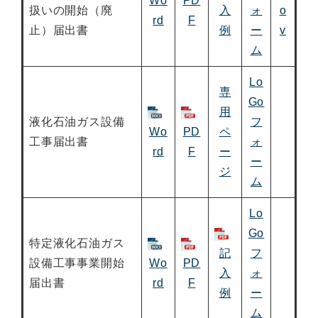
Wo
PD
扱いの開始（廃
入
ォ
o
rd
F
止）届出書
例
ー
v
ム
Lo
専
Go
用
液化石油ガス設備
フ
Wo
PD
ペ
工事届出書
ォ
rd
F
ー
ー
ジ
ム
Lo
Go
特定液化石油ガス
記
フ
設備工事事業開始
Wo
PD
入
ォ
届出書
rd
F
例
ー
ム