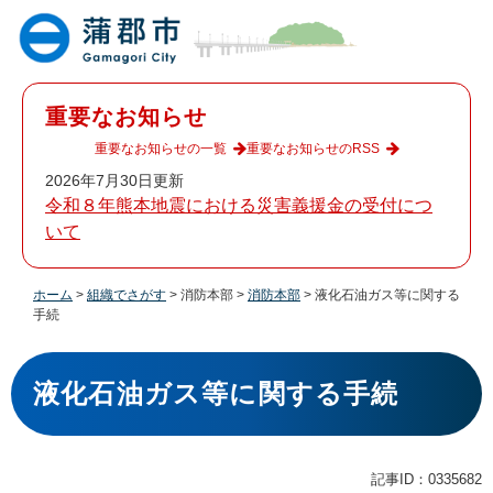
ペ
メ
ー
ニ
ジ
ュ
の
ー
先
を
重要なお知らせ
頭
飛
で
ば
重要なお知らせの一覧
重要なお知らせのRSS
す
し
2026年7月30日更新
。
て
令和８年熊本地震における災害義援金の受付につ
本
いて
文
へ
ホーム
>
組織でさがす
>
消防本部
>
消防本部
>
液化石油ガス等に関する
手続
本
文
液化石油ガス等に関する手続
記事ID：0335682