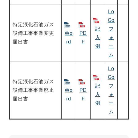
Lo
Go
特定液化石油ガス
記
フ
設備工事事業変更
Wo
PD
入
ォ
届出書
rd
F
例
ー
ム
Lo
Go
特定液化石油ガス
記
フ
設備工事事業廃止
Wo
PD
入
ォ
届出書
rd
F
例
ー
ム