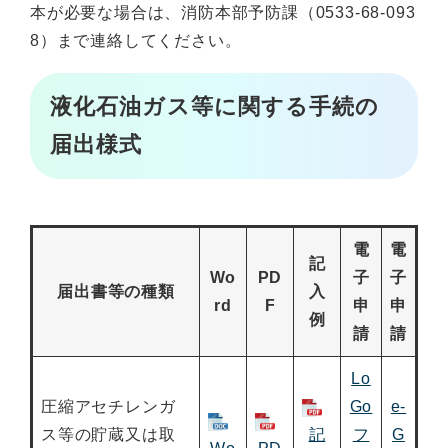
本が必要な場合は、消防本部予防課（0533-68-093
8）まで連絡してください。
液化石油ガス等に関する手続の
届出様式
電
電
記
Wo
PD
子
子
届出書等の種類
入
rd
F
申
申
例
請
請
Lo
圧縮アセチレンガ
Go
e-
ス等の貯蔵又は取
記
フ
G