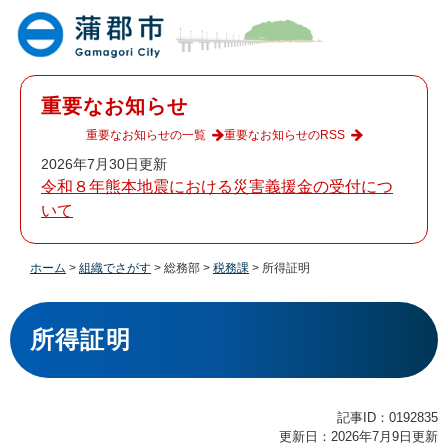
ペ
メ
ー
ニ
ジ
ュ
の
ー
先
を
重要なお知らせ
頭
飛
で
ば
重要なお知らせの一覧
重要なお知らせのRSS
す
し
2026年7月30日更新
。
て
令和８年熊本地震における災害義援金の受付につ
本
いて
文
へ
ホーム
>
組織でさがす
>
総務部
>
税務課
>
所得証明
本
文
所得証明
記事ID：0192835
更新日：2026年7月9日更新