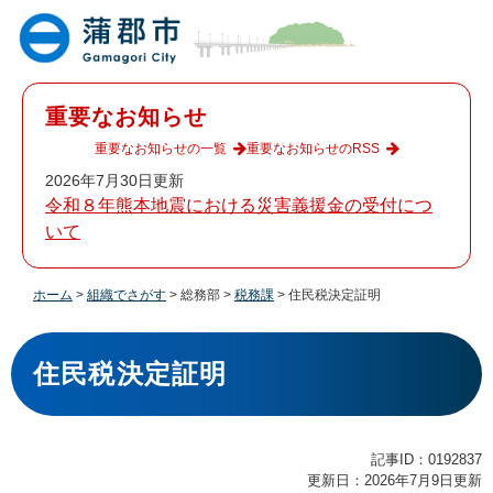
ペ
メ
ー
ニ
ジ
ュ
の
ー
先
を
重要なお知らせ
頭
飛
で
ば
重要なお知らせの一覧
重要なお知らせのRSS
す
し
2026年7月30日更新
。
て
令和８年熊本地震における災害義援金の受付につ
本
いて
文
へ
ホーム
>
組織でさがす
>
総務部
>
税務課
>
住民税決定証明
本
文
住民税決定証明
記事ID：0192837
更新日：2026年7月9日更新