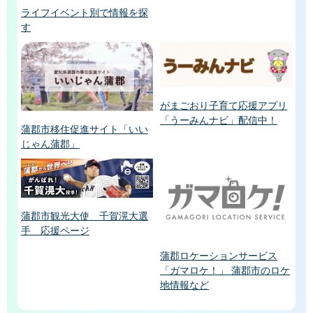
ライフイベント別で情報を探
す
がまごおり子育て応援アプリ
「うーみんナビ」配信中！
蒲郡市移住促進サイト「いい
じゃん蒲郡」
蒲郡市観光大使 千賀滉大選
手 応援ページ
蒲郡ロケーションサービス
「ガマロケ！」 蒲郡市のロケ
地情報など