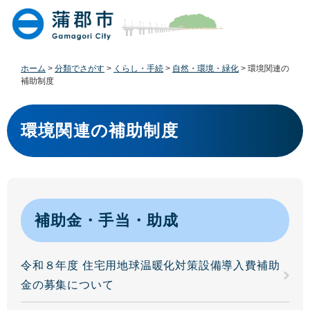
ペ
メ
ー
ニ
ジ
ュ
の
ー
先
を
ホーム
>
分類でさがす
>
くらし・手続
>
自然・環境・緑化
>
環境関連の
頭
飛
補助制度
で
ば
す
し
本
。
て
文
環境関連の補助制度
本
文
へ
補助金・手当・助成
令和８年度 住宅用地球温暖化対策設備導入費補助
金の募集について