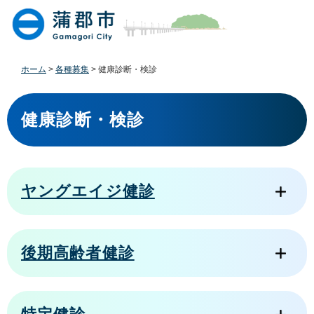
ペ
メ
ー
ニ
ジ
ュ
の
ー
先
を
ホーム
>
各種募集
>
健康診断・検診
頭
飛
で
ば
本
す
し
文
健康診断・検診
。
て
本
文
へ
ヤングエイジ健診
後期高齢者健診