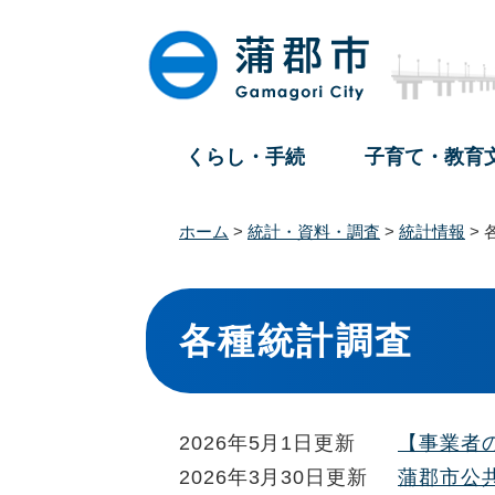
ペ
メ
ー
ニ
ジ
ュ
の
ー
先
を
頭
飛
くらし・手続
子育て・教育
で
ば
す
し
。
て
ホーム
>
統計・資料・調査
>
統計情報
>
本
文
本
へ
文
各種統計調査
2026年5月1日更新
【事業者
2026年3月30日更新
蒲郡市公