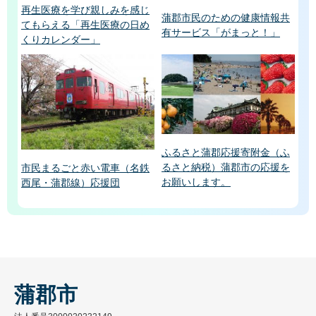
再生医療を学び親しみを感じ
蒲郡市民のための健康情報共
てもらえる「再生医療の日め
有サービス「がまっと！」
くりカレンダー」
ふるさと蒲郡応援寄附金（ふ
るさと納税）蒲郡市の応援を
市民まるごと赤い電車（名鉄
お願いします。
西尾・蒲郡線）応援団
蒲郡市