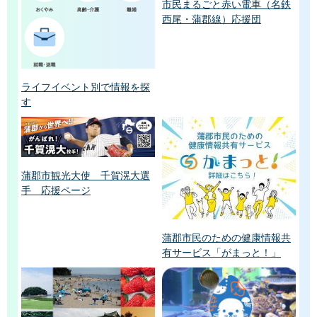
市民まるごと赤い電車（名鉄
西尾・蒲郡線）応援団
ライフイベント別で情報を探
す
蒲郡市観光大使 千賀滉大選
手 応援ページ
蒲郡市民のための健康情報共
有サービス「がまっと！」