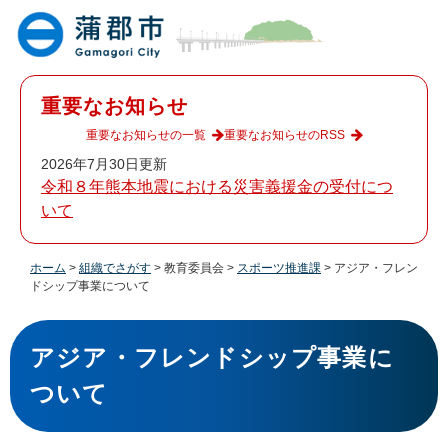
ペ
メ
ー
ニ
ジ
ュ
の
ー
先
を
重要なお知らせ
頭
飛
で
ば
重要なお知らせの一覧
重要なお知らせのRSS
す
し
2026年7月30日更新
。
て
令和８年熊本地震における災害義援金の受付につ
本
いて
文
へ
ホーム
>
組織でさがす
>
教育委員会
>
スポーツ推進課
>
アジア・フレン
ドシップ事業について
本
文
アジア・フレンドシップ事業に
ついて