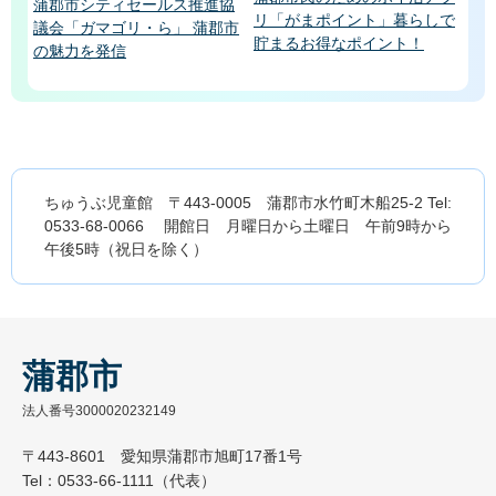
蒲郡市シティセールス推進協
リ「がまポイント」暮らしで
議会「ガマゴリ・ら」 蒲郡市
貯まるお得なポイント！
の魅力を発信
ちゅうぶ児童館 〒443-0005 蒲郡市水竹町木船25-2 Tel:
0533-68-0066 開館日 月曜日から土曜日 午前9時から
午後5時（祝日を除く）
蒲郡市
法人番号3000020232149
〒443-8601 愛知県蒲郡市旭町17番1号
Tel：0533-66-1111（代表）