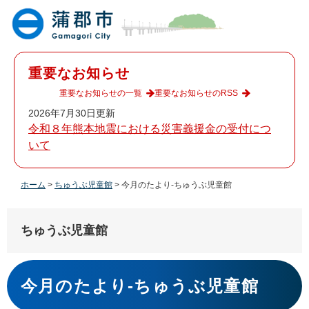
ペ
メ
ー
ニ
ジ
ュ
の
ー
先
を
重要なお知らせ
頭
飛
で
ば
重要なお知らせの一覧
重要なお知らせのRSS
す
し
2026年7月30日更新
。
て
令和８年熊本地震における災害義援金の受付につ
本
いて
文
へ
ホーム
>
ちゅうぶ児童館
>
今月のたより-ちゅうぶ児童館
ちゅうぶ児童館
本
文
今月のたより-ちゅうぶ児童館