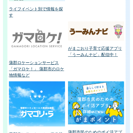
ライフイベント別で情報を探
す
がまごおり子育て応援アプリ
「うーみんナビ」配信中！
蒲郡ロケーションサービス
「ガマロケ！」 蒲郡市のロケ
地情報など
蒲郡市民のためのポイ活アプ