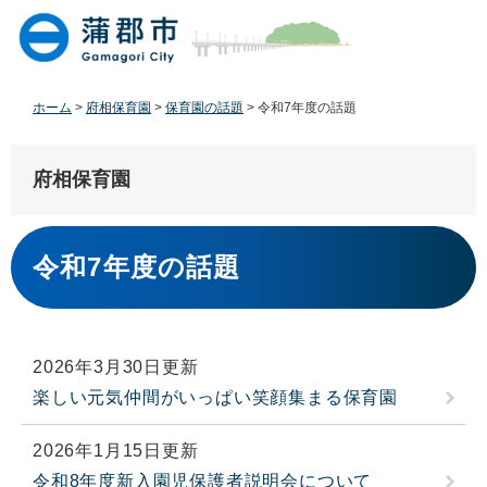
ペ
メ
ー
ニ
ジ
ュ
の
ー
先
を
ホーム
>
府相保育園
>
保育園の話題
>
令和7年度の話題
頭
飛
で
ば
す
し
府相保育園
。
て
本
本
文
文
令和7年度の話題
へ
2026年3月30日更新
楽しい元気仲間がいっぱい笑顔集まる保育園
2026年1月15日更新
令和8年度新入園児保護者説明会について