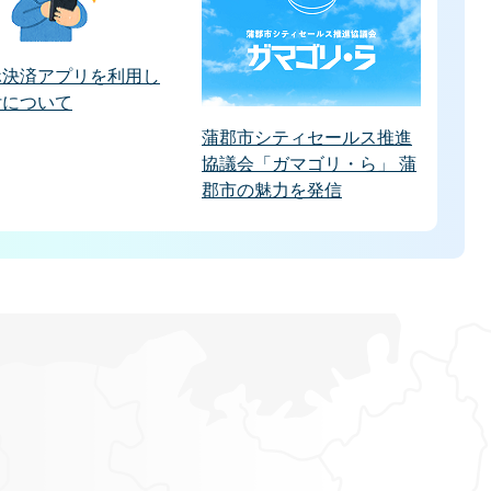
ホ決済アプリを利用し
付について
蒲郡市シティセールス推進
協議会「ガマゴリ・ら」 蒲
郡市の魅力を発信