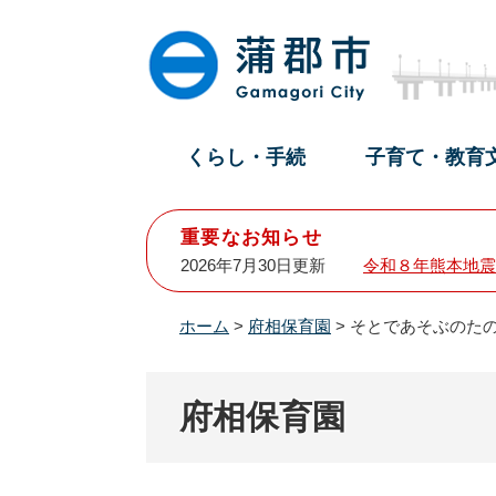
ペ
メ
ー
ニ
ジ
ュ
の
ー
先
を
頭
飛
くらし・手続
子育て・教育
で
ば
す
し
。
て
重要なお知らせ
本
2026年7月30日更新
令和８年熊本地震
文
へ
ホーム
>
府相保育園
>
そとであそぶのた
府相保育園