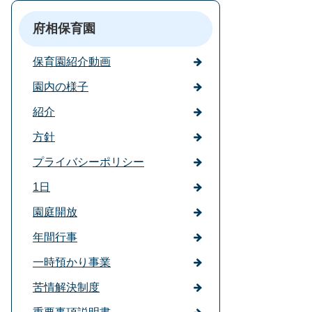
府相保育園
保育園紹介動画
園内の様子
紹介
方針
プライバシーポリシー
1日
園庭開放
年間行事
一時預かり事業
苦情解決制度