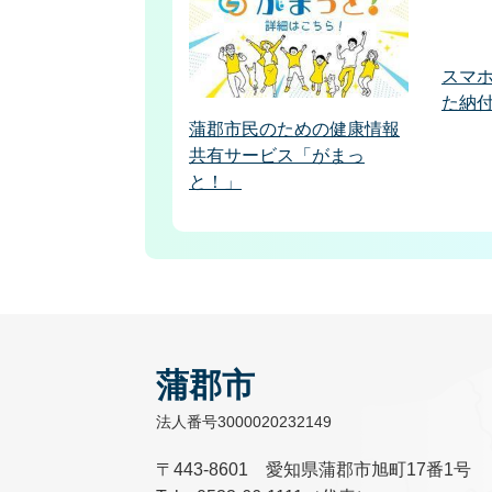
スマ
た納
蒲郡市民のための健康情報
共有サービス「がまっ
と！」
蒲郡市
法人番号3000020232149
〒443-8601 愛知県蒲郡市旭町17番1号