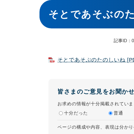
本
文
そとであそぶの
記事ID：03
そとであそぶのたのしいね [PD
皆さまのご意見をお聞か
お求めの情報が十分掲載されていま
十分だった
普通
ページの構成や内容、表現は分かり