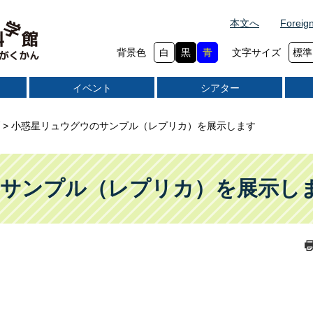
本文へ
Foreig
背景色
白
黒
青
文字サイズ
標準
イベント
シアター
>
小惑星リュウグウのサンプル（レプリカ）を展示します
のサンプル（レプリカ）を展示し