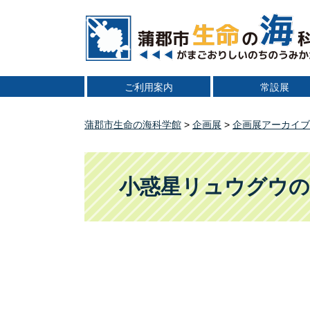
ペ
メ
ー
ニ
ジ
ュ
の
ー
先
を
ご利用案内
常設展
頭
飛
で
ば
す
し
蒲郡市生命の海科学館
>
企画展
>
企画展アーカイブ
。
て
本
本
文
文
小惑星リュウグウ
へ