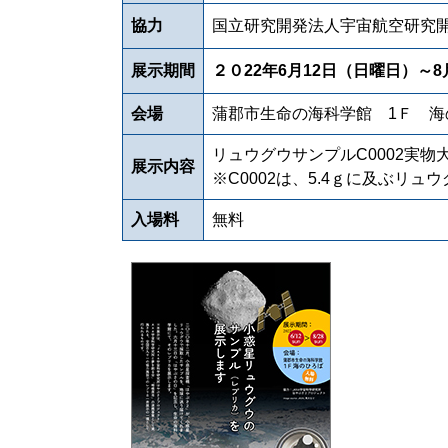
協力
国立研究開発法人宇宙航空研究開
展示期間
２０22年6月12日（日曜日）～
会場
蒲郡市生命の海科学館 1Ｆ 海
リュウグウサンプルC0002実物
展示内容
※C0002は、5.4ｇに及ぶリ
入場料
無料