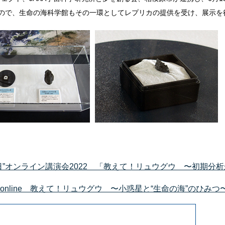
ので、生命の海科学館もその一環としてレプリカの提供を受け、展示を
”オンライン講演会2022 「教えて！リュウグウ 〜初期分
nline 教えて！リュウグウ 〜小惑星と“生命の海”のひみつ