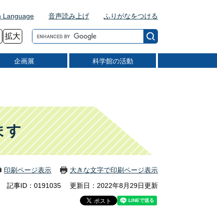
n Language
音声読み上げ
ふりがなをつける
G
拡大
o
o
企画展
科学館の活動
g
l
e
カ
ス
タ
ム
ます
検
索
印刷ページ表示
大きな文字で印刷ページ表示
記事ID：0191035
更新日：2022年8月29日更新