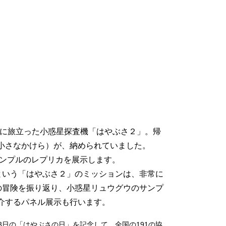
ョンに旅立った小惑星探査機「はやぶさ２」。帰
小さなかけら）が、納められていました。
サンプルのレプリカを展示します。
という「はやぶさ２」のミッションは、非常に
の冒険を振り返り、小惑星リュウグウのサンプ
介するパネル展示も行います。
3日の「はやぶさの日」を記念して、全国の191の協