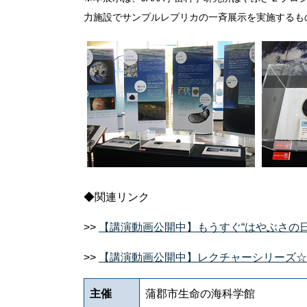
力施設でサンプルレプリカの一斉展示を実施するも
◆関連リンク
>>
【講演動画公開中】もうすぐ“はやぶさの日
>>
【講演動画公開中】レクチャーシリーズ☆o
主催
蒲郡市生命の海科学館