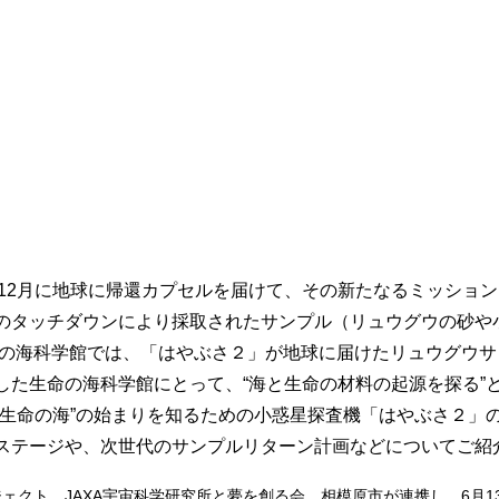
20年12月に地球に帰還カプセルを届けて、その新たなるミッシ
のタッチダウンにより採取されたサンプル（リュウグウの砂や
生命の海科学館では、「はやぶさ２」が地球に届けたリュウグウ
した生命の海科学館にとって、“海と生命の材料の起源を探る”
“生命の海”の始まりを知るための小惑星探査機「はやぶさ２」
ステージや、次世代のサンプルリターン計画などについてご紹
ジェクト、JAXA宇宙科学研究所と夢を創る会、相模原市が連携し、6月1