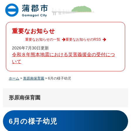
ペ
メ
ー
ニ
ジ
ュ
の
ー
先
を
重要なお知らせ
頭
飛
で
ば
重要なお知らせの一覧
重要なお知らせのRSS
す
し
2026年7月30日更新
。
て
令和８年熊本地震における災害義援金の受付につ
本
いて
文
へ
ホーム
>
形原南保育園
>
6月の様子幼児
形原南保育園
本
文
6月の様子幼児