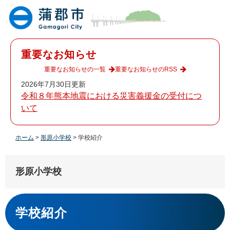
ペ
メ
ー
ニ
ジ
ュ
の
ー
先
を
重要なお知らせ
頭
飛
で
ば
重要なお知らせの一覧
重要なお知らせのRSS
す
し
2026年7月30日更新
。
て
令和８年熊本地震における災害義援金の受付につ
本
いて
文
へ
ホーム
>
形原小学校
>
学校紹介
形原小学校
本
文
学校紹介