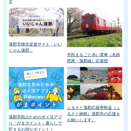
す
蒲郡市移住促進サイト「いい
じゃん蒲郡」
市民まるごと赤い電車（名鉄
西尾・蒲郡線）応援団
ふるさと蒲郡応援寄附金（ふ
るさと納税）蒲郡市の応援を
蒲郡市民のためのポイ活アプ
お願いします。
リ「がまポイント」暮らしで
貯まるお得なポイント！