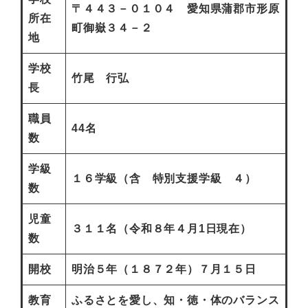
〒４４３－０１０４ 愛知県蒲郡市形原
所在
町御嶽３４－２
地
学校
竹尾 行弘
長
職員
44名
数
学級
１６学級（含 特別支援学級 ４）
数
児童
３１１名（令和８年４月1日現在）
数
開校
明治５年（１８７２年）７月１５日
教育
ふるさとを愛し、知・徳・体のバランス