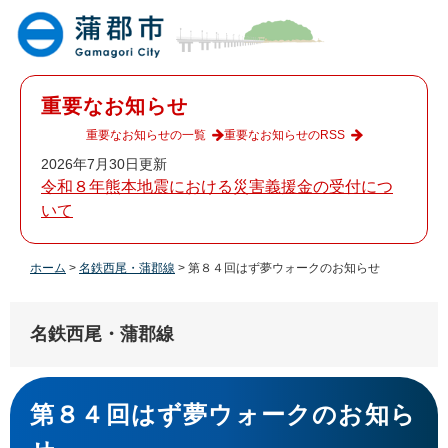
ペ
メ
ー
ニ
ジ
ュ
の
ー
先
を
重要なお知らせ
頭
飛
で
ば
重要なお知らせの一覧
重要なお知らせのRSS
す
し
2026年7月30日更新
。
て
令和８年熊本地震における災害義援金の受付につ
本
いて
文
へ
ホーム
>
名鉄西尾・蒲郡線
>
第８４回はず夢ウォークのお知らせ
名鉄西尾・蒲郡線
本
文
第８４回はず夢ウォークのお知ら