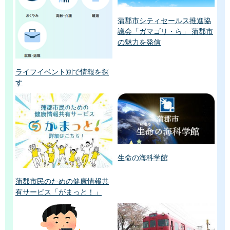
蒲郡市シティセールス推進協
議会「ガマゴリ・ら」 蒲郡市
の魅力を発信
ライフイベント別で情報を探
す
生命の海科学館
蒲郡市民のための健康情報共
有サービス「がまっと！」