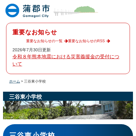
ペ
メ
ー
ニ
ジ
ュ
の
ー
先
を
重要なお知らせ
頭
飛
で
ば
重要なお知らせの一覧
重要なお知らせのRSS
す
し
2026年7月30日更新
。
て
令和８年熊本地震における災害義援金の受付につ
本
いて
文
へ
ホーム
>
三谷東小学校
三谷東小学校
本
文
三谷東小学校