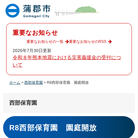
ペ
メ
ー
ニ
ジ
ュ
の
ー
先
を
重要なお知らせ
頭
飛
で
ば
重要なお知らせの一覧
重要なお知らせのRSS
す
し
2026年7月30日更新
。
て
令和８年熊本地震における災害義援金の受付につ
本
いて
文
へ
ホーム
>
西部保育園
>
R8西部保育園 園庭開放
西部保育園
本
文
R8西部保育園 園庭開放