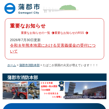
ペ
メ
ー
ニ
ジ
ュ
の
ー
先
を
重要なお知らせ
頭
飛
で
ば
重要なお知らせの一覧
重要なお知らせのRSS
す
し
2026年7月30日更新
。
て
令和８年熊本地震における災害義援金の受付につ
本
いて
文
へ
ホーム
>
蒲郡市消防本部
>
たばこが原因の火災が増えています！！！
蒲郡市消防本部
本