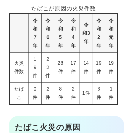
たばこが原因の火災件数
令
令
令
令
令
令
令
和
和
和
和
和
和
和3
７
６
5
4
2
元
年
年
年
年
年
年
年
１
２
火災
28
17
14
19
19
９
２
件数
件
件
件
件
件
件
件
たば
２
２
8
2
3
1
1件
こ
件
件
件
件
件
件
たばこ火災の原因