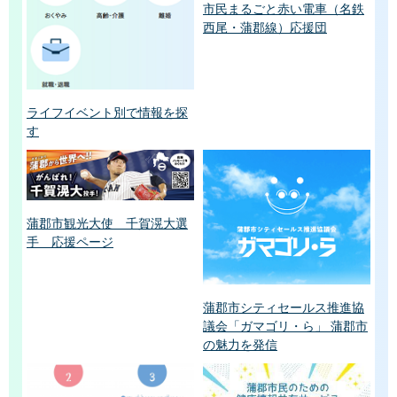
市民まるごと赤い電車（名鉄
西尾・蒲郡線）応援団
ライフイベント別で情報を探
す
蒲郡市観光大使 千賀滉大選
手 応援ページ
蒲郡市シティセールス推進協
議会「ガマゴリ・ら」 蒲郡市
の魅力を発信