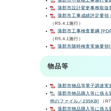
蒲郡市小規模工事施行要綱 [
蒲郡市設計変更事務取扱要領
蒲郡市工事成績評定要領 [
（R5.4.1施行）
蒲郡市工事検査要綱 [PDF
（R5.4.1施行）
蒲郡市随時検査実施要領[P
物品等
蒲郡市物品等電子調達実施要
蒲郡市物品購入等に係る
他のファイル／235KB]
（R7
蒲郡市物品購入等に係る競