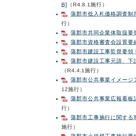
B]
（R4.8.1施行）
蒲郡市低入札価格調査制度実
行）
蒲郡市共同企業体取扱要領 
蒲郡市資格審査会設置要綱[
蒲郡市建設工事監督要領 [
蒲郡市建設工事元請、下請関
（R4.4.1施行）
蒲郡市公共事業イメージアッ
12施行）
蒲郡市公共事業広報看板設置
行）
蒲郡市工事施行に関する事務
施行）