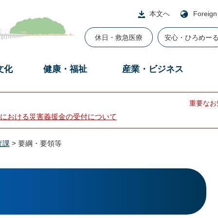
本文へ
Foreign
休日・救急医療
安心・ひろめー
文化
健康・福祉
産業・ビジネス
重要なお
における災害義援金の受付について
査課
>
要綱・要領等