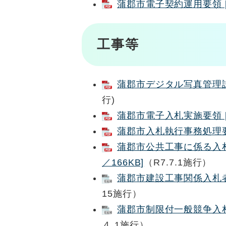
蒲郡市電子契約運用要領 [
工事等
蒲郡市デジタル写真管理試行
行)
蒲郡市電子入札実施要領 [
蒲郡市入札執行事務処理要領
蒲郡市公共工事に係る入札
／166KB]
（R7.7.1施行）
蒲郡市建設工事関係入札者心
15施行）
蒲郡市制限付一般競争入札
４.1施行）