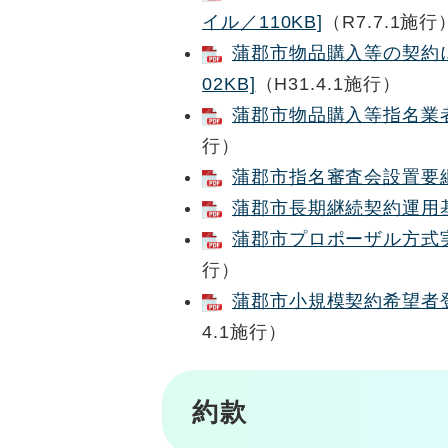
イル／110KB]
（R7.7.1施行
蒲郡市物品購入等の契約に
02KB]
（H31.4.1施行）
蒲郡市物品購入等指名業者選
行）
蒲郡市指名審査会設置要綱 
蒲郡市長期継続契約運用基準
蒲郡市プロポーザル方式実施
行）
蒲郡市小規模契約希望者登
4.1施行）
約款