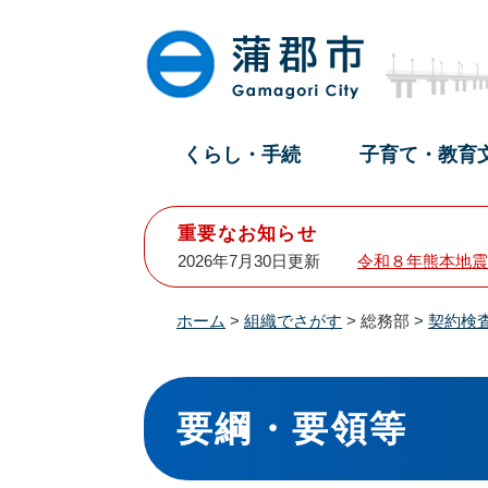
ペ
メ
ー
ニ
ジ
ュ
の
ー
先
を
頭
飛
くらし・手続
子育て・教育
で
ば
す
し
。
て
重要なお知らせ
本
2026年7月30日更新
令和８年熊本地震
文
へ
ホーム
>
組織でさがす
>
総務部
>
契約検
本
文
要綱・要領等