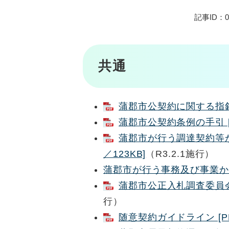
記事ID：02
共通
蒲郡市公契約に関する指針 
蒲郡市公契約条例の手引 [P
蒲郡市が行う調達契約等か
／123KB]
（R3.2.1施行）
蒲郡市が行う事務及び事業か
蒲郡市公正入札調査委員会設
行）
随意契約ガイドライン [PD