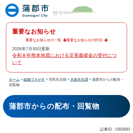
ペ
メ
ー
ニ
ジ
ュ
の
ー
先
を
重要なお知らせ
頭
飛
で
ば
重要なお知らせの一覧
重要なお知らせのRSS
す
し
2026年7月30日更新
。
て
令和８年熊本地震における災害義援金の受付につ
本
いて
文
へ
ホーム
>
組織でさがす
>
市民生活部
>
共創共生課
>
蒲郡市からの配布・
回覧物
本
文
蒲郡市からの配布・回覧物
記事ID：0350683