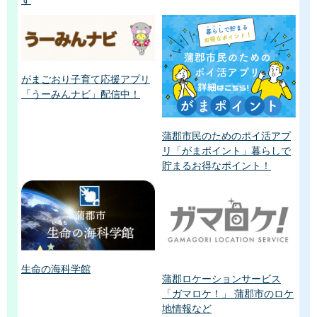
がまごおり子育て応援アプリ
「うーみんナビ」配信中！
蒲郡市民のためのポイ活アプ
リ「がまポイント」暮らしで
貯まるお得なポイント！
生命の海科学館
蒲郡ロケーションサービス
「ガマロケ！」 蒲郡市のロケ
地情報など