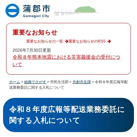
ペ
メ
ー
ニ
ジ
ュ
の
ー
先
を
重要なお知らせ
頭
飛
で
ば
重要なお知らせの一覧
重要なお知らせのRSS
す
し
2026年7月30日更新
。
て
令和８年熊本地震における災害義援金の受付につ
本
いて
文
へ
ホーム
>
組織でさがす
>
市民生活部
>
共創共生課
>
令和８年度広報等配
送業務委託に関する入札について
本
文
令和８年度広報等配送業務委託に
関する入札について