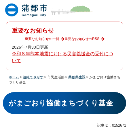
ペ
メ
ー
ニ
ジ
ュ
の
ー
先
を
重要なお知らせ
頭
飛
で
ば
重要なお知らせの一覧
重要なお知らせのRSS
す
し
2026年7月30日更新
。
て
令和８年熊本地震における災害義援金の受付につ
本
いて
文
へ
ホーム
>
組織でさがす
>
市民生活部
>
共創共生課
>
がまごおり協働まち
づくり基金
本
文
がまごおり協働まちづくり基金
記事ID：0152671