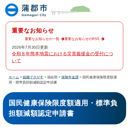
ペ
メ
ー
ニ
ジ
ュ
の
ー
先
を
重要なお知らせ
頭
飛
で
ば
重要なお知らせの一覧
重要なお知らせのRSS
す
し
2026年7月30日更新
。
て
令和８年熊本地震における災害義援金の受付につ
本
いて
文
へ
ホーム
>
組織でさがす
>
福祉部
>
保険年金課
>
国民健康保険限度額適
用・標準負担額減額認定申請書
本
文
国民健康保険限度額適用・標準負
担額減額認定申請書