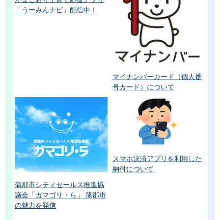
「うーみんナビ」配信中！
マイナンバーカード（個人番
号カード）について
スマホ決済アプリを利用した
納付について
蒲郡市シティセールス推進協
議会「ガマゴリ・ら」 蒲郡市
の魅力を発信