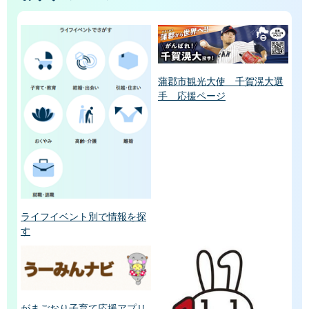
蒲郡市観光大使 千賀滉大選
手 応援ページ
ライフイベント別で情報を探
す
がまごおり子育て応援アプリ