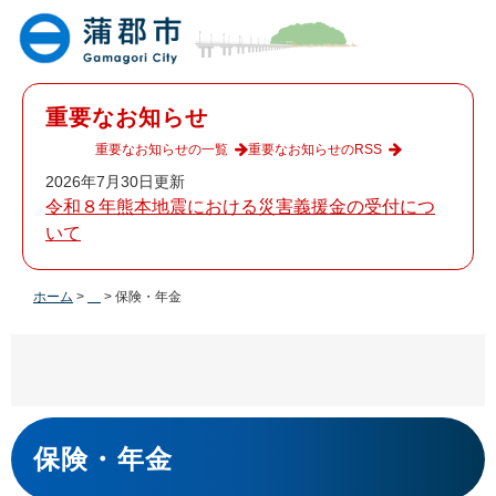
ペ
メ
ー
ニ
ジ
ュ
の
ー
先
を
重要なお知らせ
頭
飛
で
ば
重要なお知らせの一覧
重要なお知らせのRSS
す
し
2026年7月30日更新
。
て
令和８年熊本地震における災害義援金の受付につ
本
いて
文
へ
ホーム
>
>
保険・年金
本
文
保険・年金