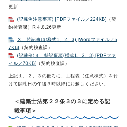
更新​
(記載例注意事項) [PDFファイル／224KB]
（契
約検査課）R４.8.26更新​
３ 特記事項(様式1、2、3) [Wordファイル／5
7KB]
（契約検査課）
(記載例)３ 特記事項(様式1、2、3) [PDFファ
イル／70KB]
（契約検査課）
上記１、２、３の後ろに、工程表（任意様式）を付
けて開札日の午後３時以降にお越しください。
＜建築士法第２２条３の３に定める記
載事項＞