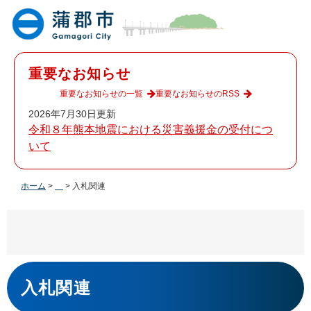
ペ
メ
ー
ニ
ジ
ュ
の
ー
先
を
重要なお知らせ
頭
飛
で
ば
重要なお知らせの一覧
重要なお知らせのRSS
す
し
2026年7月30日更新
。
て
令和８年熊本地震における災害義援金の受付につ
本
いて
文
へ
ホーム
>
>
入札関連
本
文
入札関連