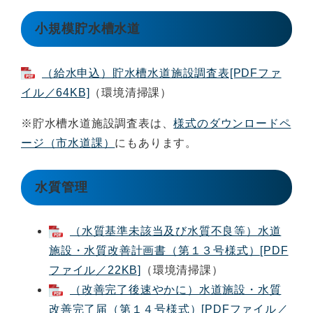
小規模貯水槽水道
（給水申込）貯水槽水道施設調査表[PDFファ
イル／64KB]
（環境清掃課）
※貯水槽水道施設調査表は、
様式のダウンロードペ
ージ（市水道課）
にもあります。
水質管理
（水質基準未該当及び水質不良等）水道
施設・水質改善計画書（第１３号様式）[PDF
ファイル／22KB]
（環境清掃課）
（改善完了後速やかに）水道施設・水質
改善完了届（第１４号様式）[PDFファイル／