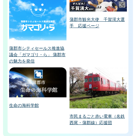
蒲郡市観光大使 千賀滉大選
手 応援ページ
蒲郡市シティセールス推進協
議会「ガマゴリ・ら」 蒲郡市
の魅力を発信
生命の海科学館
市民まるごと赤い電車（名鉄
西尾・蒲郡線）応援団