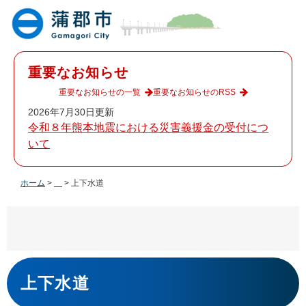
ペ
メ
ー
ニ
ジ
ュ
の
ー
先
を
重要なお知らせ
頭
飛
で
ば
重要なお知らせの一覧
重要なお知らせのRSS
す
し
2026年7月30日更新
。
て
令和８年熊本地震における災害義援金の受付につ
本
いて
文
へ
ホーム
>
>
上下水道
本
文
上下水道