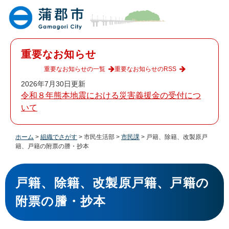
ペ
メ
ー
ニ
ジ
ュ
の
ー
先
を
重要なお知らせ
頭
飛
で
ば
重要なお知らせの一覧
重要なお知らせのRSS
す
し
2026年7月30日更新
。
て
令和８年熊本地震における災害義援金の受付につ
本
いて
文
へ
ホーム
>
組織でさがす
>
市民生活部
>
市民課
>
戸籍、除籍、改製原戸
籍、戸籍の附票の謄・抄本
本
文
戸籍、除籍、改製原戸籍、戸籍の
附票の謄・抄本