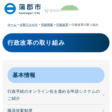
ペ
メ
ー
ニ
ジ
ュ
の
ー
先
を
ホーム
>
分類でさがす
>
市政情報
>
行政改革
>
行政改革の取り組み
頭
飛
で
ば
本
す
し
文
行政改革の取り組み
。
て
本
文
へ
基本情報
行政手続のオンライン化を進める申請システムの
ご紹介
職員提案制度