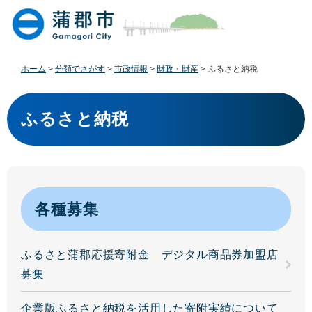
ペ
メ
ー
ニ
ジ
ュ
の
ー
先
を
ホーム
>
分類でさがす
>
市政情報
>
財政・財産
>
ふるさと納税
頭
飛
で
ば
本
す
し
文
ふるさと納税
。
て
本
文
へ
各種募集
ふるさと蒲郡応援寄附金 デジタル商品券加盟店
募集
企業版ふるさと納税を活用した寄附実績について