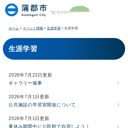
ペ
メ
ー
ニ
ジ
ュ
の
ー
先
を
ホーム
>
イベント情報
>
生涯学習
>
生涯学習
頭
飛
で
ば
本
す
し
文
生涯学習
。
て
本
文
へ
2026年7月23日更新
ギャラリー催事
2026年7月1日更新
公共施設の学習室開放について
2026年7月1日更新
夏休み期間中に公民館で自習しよう！