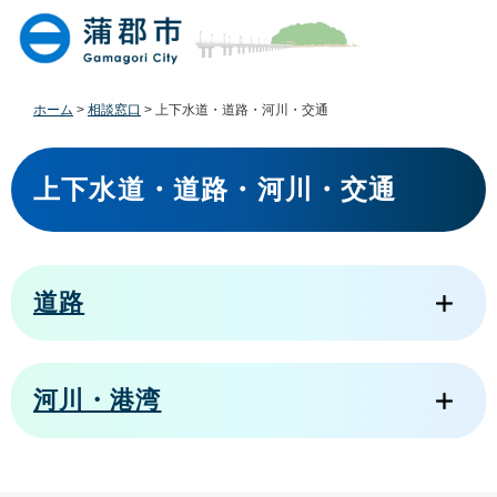
ペ
メ
ー
ニ
ジ
ュ
の
ー
先
を
ホーム
>
相談窓口
>
上下水道・道路・河川・交通
頭
飛
で
ば
本
す
し
文
上下水道・道路・河川・交通
。
て
本
文
へ
道路
河川・港湾